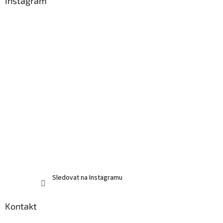
a
Instagram
t
í
Sledovat na Instagramu
Kontakt