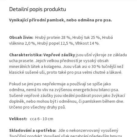
Detailní popis produktu
Vynikající přírodní pamlsek, nebo odměna pro psa.
Obsah živin:
Hrubý protein 28 %, Hrubý tuk 25 %, Hrubá
vláknina 2,0 %, Hrubý popel 12,5 %, Vlhkost 14 %.
Charakteristika: Vepřové záušky
jsou ušní výkroje ze základu
ucha prasete. Jejich velkou předností je vysoký obsah
minerálních látek a kolagenu. Jsou však asi o 30 % tučnější než
klasické sušené uši, proto také pro psa velmi chutné a lákavé.
Pokud se jimi pes nepřekrmuje a používají se spíše jako
odměna, nemá to vliv na zvýšenou energetickou bilanci psa.
Sušené vepřové záušky jsou ideální podávat psovi jako žvýkací
doplněk, nebo mohou být i odměnou, či pamlskem během dne.
Určeno pro všechny druhy psů.
Velikost:
cca 6 - 10 cm
Skladování a spotřeba:
Jde o nekonzervovaný vysušený
živočišný produkt. Vysušení však nezabrání především hmyzu,