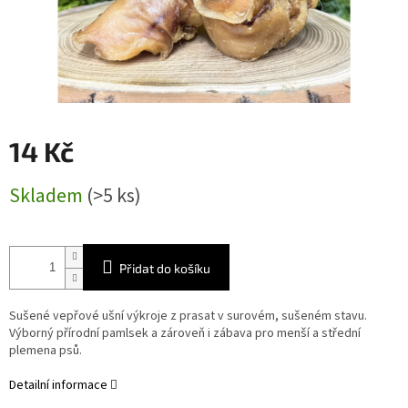
14 Kč
Měrná
Skladem
(>5 ks)
cena:
Přidat do košíku
Sušené vepřové ušní výkroje z prasat v surovém, sušeném stavu.
Výborný přírodní pamlsek a zároveň i zábava pro menší a střední
plemena psů.
Detailní informace