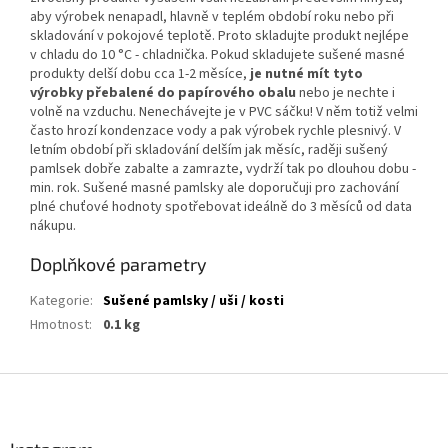
aby výrobek nenapadl, hlavně v teplém období roku nebo při
skladování v pokojové teplotě. Proto skladujte produkt nejlépe
v chladu do 10 °C - chladnička. Pokud skladujete sušené masné
produkty delší dobu cca 1-2 měsíce,
je nutné mít tyto
výrobky přebalené do papírového obalu
nebo je nechte i
volně na vzduchu. Nenechávejte je v PVC sáčku! V něm totiž velmi
často hrozí kondenzace vody a pak výrobek rychle plesnivý. V
letním období při skladování delším jak měsíc, raději sušený
pamlsek dobře zabalte a zamrazte, vydrží tak po dlouhou dobu -
min. rok. Sušené masné pamlsky ale doporučuji pro zachování
plné chuťové hodnoty spotřebovat ideálně do 3 měsíců od data
nákupu.
Doplňkové parametry
Kategorie
:
Sušené pamlsky / uši / kosti
Hmotnost
:
0.1 kg
Z
á
p