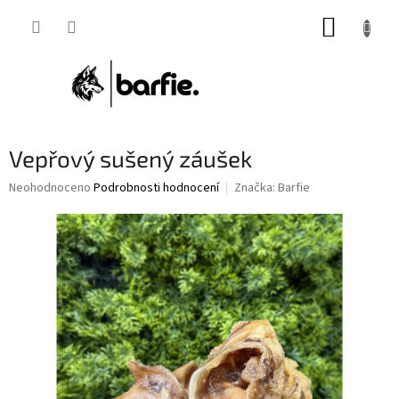
Přejít
NÁKUP
na
obsah
KOŠÍK
Vepřový sušený záušek
Průměrné
Neohodnoceno
Podrobnosti hodnocení
Značka:
Barfie
hodnocení
produktu
je
0,0
z
5
hvězdiček.