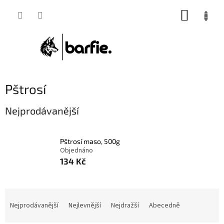
Přejít
NÁKUP
na
obsah
KOŠÍK
Pštrosí
Nejprodávanější
Pštrosí maso, 500g
Objednáno
134 Kč
Ř
a
Nejprodávanější
Nejlevnější
Nejdražší
Abecedně
z