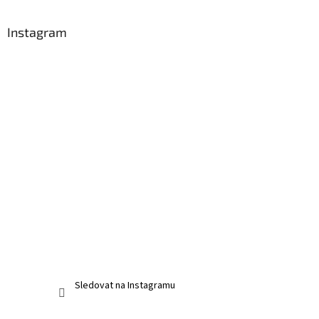
á
u
p
a
Instagram
t
í
Sledovat na Instagramu