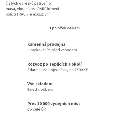
čistých odřezků pštrosího
masa, vhodná pro BARF krmení
psů. STRAUß je exkluzivní
volbou pro citlivé jedince, psy s
potravinovými alergiemi nebo
1
položek celkem
O
jako...
v
l
Kamenná prodejna
á
S parkováním před vchodem
d
a
c
Rozvoz po Teplicích a okolí
í
Zdarma pro objednávky nad 500 Kč
p
r
Vše skladem
v
Ihned k odběru
k
y
v
Přes 10 000 výdejních míst
ý
po celé ČR
p
i
Z
s