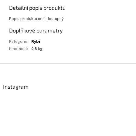
Detailní popis produktu
Popis produktu není dostupný
Doplňkové parametry
Kategorie
:
Rybí
Hmotnost
:
0.5 kg
Z
á
p
a
Instagram
t
í