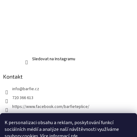
Sledovat na Instagramu
Kontakt
info
@
barfie.cz
720 366 613
https://www.facebook.com/barfieteplice/
barfie_teplice/
K personalizaci obsahu a reklam, poskytování funkcí
@barfie_teplice
sociálních médií a analýze naší návštěvnosti využíváme
soubory cookies. Více informací
zde
.