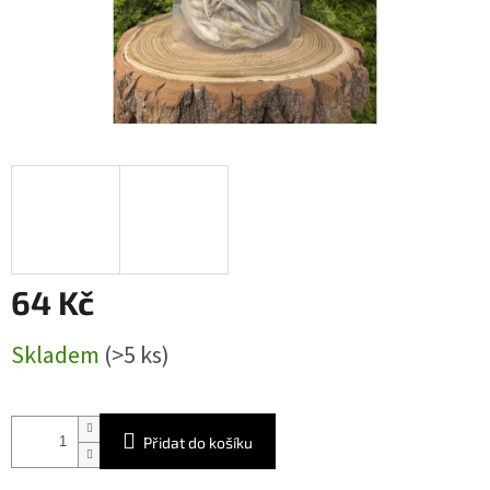
64 Kč
Měrná
Skladem
(>5 ks)
cena:
Přidat do košíku