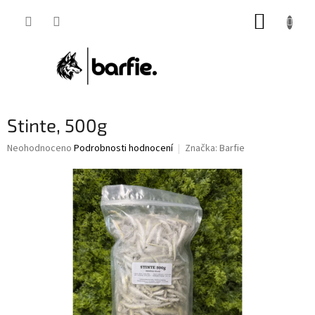
Přejít
NÁKUP
na
obsah
KOŠÍK
Stinte, 500g
Průměrné
Neohodnoceno
Podrobnosti hodnocení
Značka:
Barfie
hodnocení
produktu
je
0,0
z
5
hvězdiček.