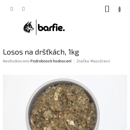
Přejít
NÁKUP
na
obsah
KOŠÍK
Losos na dršťkách, 1kg
Průměrné
Neohodnoceno
Podrobnosti hodnocení
Značka:
Masožravci
hodnocení
produktu
je
0,0
z
5
hvězdiček.