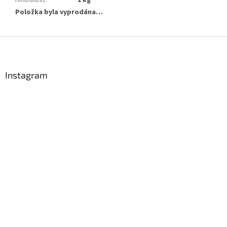
Hmotnost
:
1 kg
Položka byla vyprodána…
Z
á
p
a
Instagram
t
í