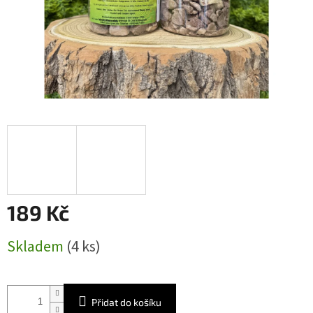
189 Kč
Měrná
Skladem
(4 ks)
cena:
Přidat do košíku