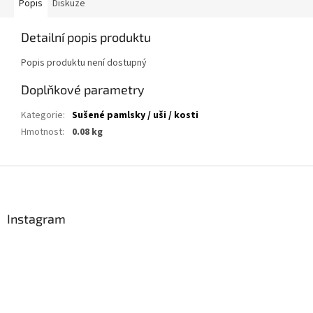
Popis
Diskuze
Detailní popis produktu
Popis produktu není dostupný
Doplňkové parametry
Kategorie
:
Sušené pamlsky / uši / kosti
Hmotnost
:
0.08 kg
Z
á
p
a
Instagram
t
í