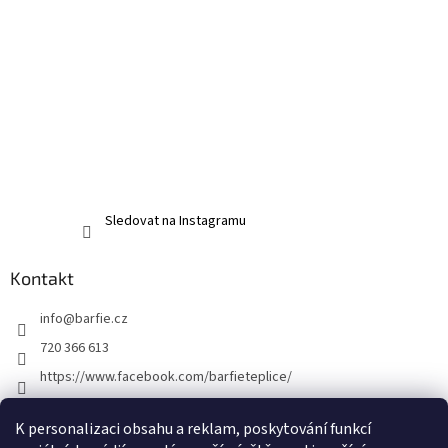
Sledovat na Instagramu
Kontakt
info
@
barfie.cz
720 366 613
https://www.facebook.com/barfieteplice/
barfie_teplice/
K personalizaci obsahu a reklam, poskytování funkcí
@barfie_teplice