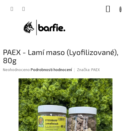
Přejít
NÁKUP
na
obsah
KOŠÍK
PAEX - Lamí maso (Lyofilizované),
80g
Průměrné
Neohodnoceno
Podrobnosti hodnocení
Značka:
PAEX
hodnocení
produktu
je
0,0
z
5
hvězdiček.