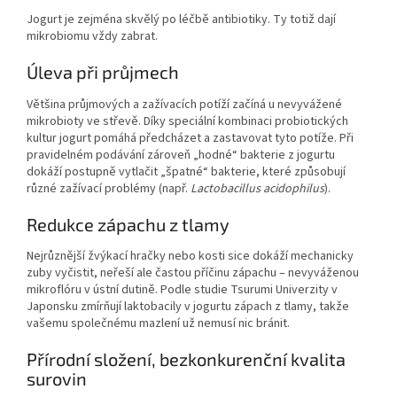
Jogurt je zejména skvělý po léčbě antibiotiky. Ty totiž dají
mikrobiomu vždy zabrat.
Úleva při průjmech
Většina průjmových a zažívacích potíží začíná u nevyvážené
mikrobioty ve střevě. Díky speciální kombinaci probiotických
kultur jogurt pomáhá předcházet a zastavovat tyto potíže. Při
pravidelném podávání zároveň „hodné“ bakterie z jogurtu
dokáží postupně vytlačit „špatné“ bakterie, které způsobují
různé zažívací problémy (např.
Lactobacillus acidophilus
).
Redukce zápachu z tlamy
Nejrůznější žvýkací hračky nebo kosti sice dokáží mechanicky
zuby vyčistit, neřeší ale častou příčinu zápachu – nevyváženou
mikroflóru v ústní dutině. Podle studie Tsurumi Univerzity v
Japonsku zmírňují laktobacily v jogurtu zápach z tlamy, takže
vašemu společnému mazlení už nemusí nic bránit.
Přírodní složení, bezkonkurenční kvalita
surovin