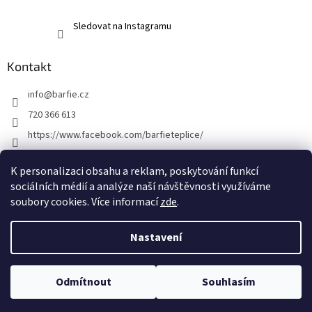
Sledovat na Instagramu
Kontakt
info
@
barfie.cz
720 366 613
https://www.facebook.com/barfieteplice/
barfie_teplice/
K personalizaci obsahu a reklam, poskytování funkcí
@barfie_teplice
sociálních médií a analýze naší návštěvnosti využíváme
soubory cookies. Více informací
zde
.
Vytvořil Shoptet
Nastavení
Copyright 2026
barfie.
. Všechna práva vyhrazena.
Upravit nastavení
Odmítnout
Souhlasím
cookies