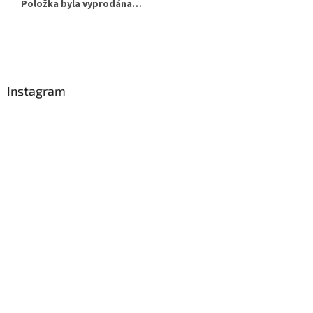
Položka byla vyprodána…
Z
á
p
a
Instagram
t
í