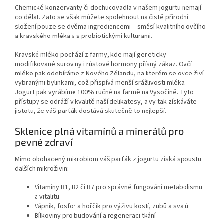
Chemické konzervanty či dochucovadla v našem jogurtu nemají
co dělat. Zato se však můžete spolehnout na čistě přírodní
složení pouze se dvěma ingrediencemi – směsí kvalitního ovčího
a kravského mléka a s probiotickými kulturami.
Kravské mléko pochází z farmy, kde mají geneticky
modifikované suroviny i růstové hormony přísný zákaz. Ovčí
mléko pak odebíráme z Nového Zélandu, na kterém se ovce živí
vybranými bylinkami, což přispívá menší srážlivosti mléka.
Jogurt pak vyrábíme 100% ručně na farmě na Vysočině. Tyto
přístupy se odráží v kvalitě naší delikatesy, a vy tak získáváte
jistotu, že váš parťák dostává skutečně to nejlepší.
Sklenice plná vitamínů a minerálů pro
pevné zdraví
Mimo obohacený mikrobiom váš parťák z jogurtu získá spoustu
dalších mikroživin:
Vitamíny B1, B2 či B7 pro správné fungování metabolismu
a vitalitu
Vápník, fosfor a hořčík pro výživu kostí, zubů a svalů
Bílkoviny pro budování a regeneraci tkání