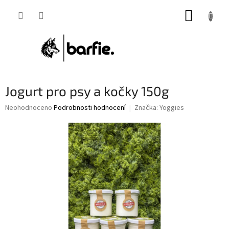
Přejít
NÁKUP
na
obsah
KOŠÍK
Jogurt pro psy a kočky 150g
Průměrné
Neohodnoceno
Podrobnosti hodnocení
Značka:
Yoggies
hodnocení
produktu
je
0,0
z
5
hvězdiček.