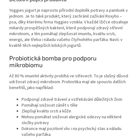
Yoggies jogurt je naprosto přírodní doplněk potravy a pamlsek v
jednom. Je to také produkt, který zachránil zažívání Roxyho –
psa, díky kterému firma Yoggies vznikla. V každé lžičce obsahuje
miliardy prospěšných bakterií, které podporují zdravý střevní
mikrobiom, a tím pomáhají zlepšovat imunitu, kvalitu srsti,
energii, ale třeba i náladu vašeho čtyřnohého parťáka. Navíc v
kvalitě těch nejlepších lidských jogurtů.
Probiotická bomba pro podporu
mikrobiomu
Až 80 % imunitní aktivity probíhá ve střevech. To je slušný důvod
udržovat zdravý mikrobiom. Probiotika mají ale spoustu dalších
benefitů, jako například:
Podporují zdravé trávení a vstřebávání důležitých živin
Pomáhají snižovat zánět v těle
Zlepšují kvalitu srsti a kůže
Mohou pomáhat snižovat alergické odezvy na některé
složky potravy
Dokonce mají pozitivní vliv i na psychický stav a náladu
vašeho parťáka.