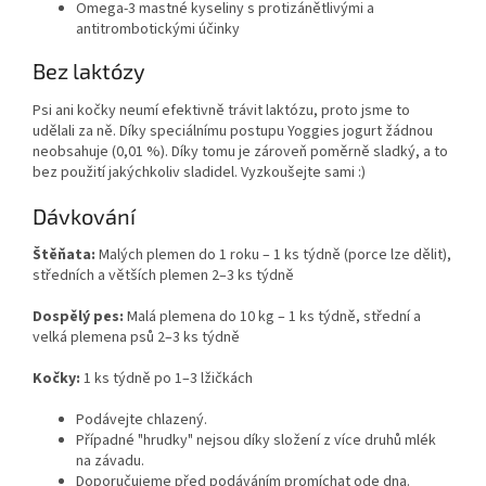
Omega-3 mastné kyseliny s protizánětlivými a
antitrombotickými účinky
Bez laktózy
Psi ani kočky neumí efektivně trávit laktózu, proto jsme to
udělali za ně. Díky speciálnímu postupu Yoggies jogurt žádnou
neobsahuje (0,01 %). Díky tomu je zároveň poměrně sladký, a to
bez použití jakýchkoliv sladidel. Vyzkoušejte sami :)
Dávkování
Štěňata:
Malých plemen do 1 roku – 1 ks týdně (porce lze dělit),
středních a větších plemen 2–3 ks týdně
Dospělý pes:
Malá plemena do 10 kg – 1 ks týdně, střední a
velká plemena psů 2–3 ks týdně
Kočky:
1 ks týdně po 1–3 lžičkách
Podávejte chlazený.
Případné "hrudky" nejsou díky složení z více druhů mlék
na závadu.
Doporučujeme před podáváním promíchat ode dna.