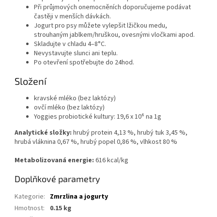
Při průjmových onemocněních doporučujeme podávat
častěji v menších dávkách.
Jogurt pro psy můžete vylepšit lžičkou medu,
strouhaným jablkem/hruškou, ovesnými vločkami apod.
Skladujte v chladu 4–8°C.
Nevystavujte slunci ani teplu.
Po otevření spotřebujte do 24hod.
Složení
kravské mléko (bez laktózy)
ovčí mléko (bez laktózy)
Yoggies probiotické kultury: 19,6 x 10⁶ na 1g
Analytické složky:
hrubý protein 4,13 %, hrubý tuk 3,45 %,
hrubá vláknina 0,67 %, hrubý popel 0,86 %, vlhkost 80 %
Metabolizovaná energie:
616 kcal/kg
Doplňkové parametry
Kategorie
:
Zmrzlina a jogurty
Hmotnost
:
0.15 kg