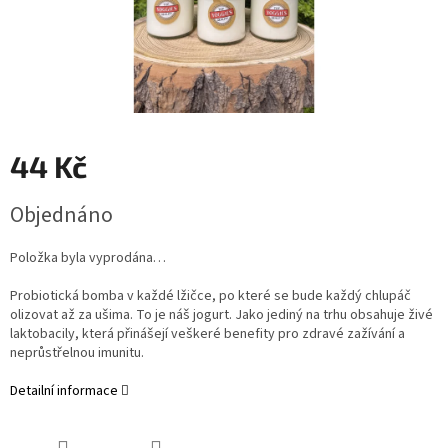
44 Kč
Měrná
Objednáno
cena:
Položka byla vyprodána…
Probiotická bomba v každé lžičce, po které se bude každý chlupáč
olizovat až za ušima. To je náš jogurt. Jako jediný na trhu obsahuje živé
laktobacily, která přinášejí veškeré benefity pro zdravé zažívání a
neprůstřelnou imunitu.
Detailní informace