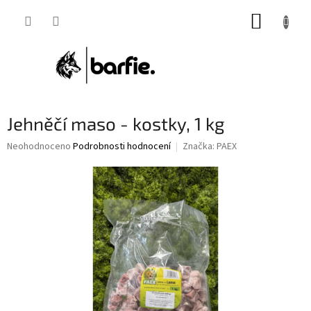
Přejít
NÁKUP
na
obsah
KOŠÍK
Jehněčí maso - kostky, 1 kg
Průměrné
Neohodnoceno
Podrobnosti hodnocení
Značka:
PAEX
hodnocení
produktu
je
0,0
z
5
hvězdiček.