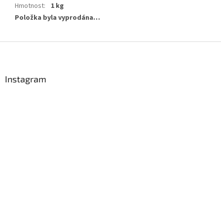
Hmotnost
:
1 kg
Položka byla vyprodána…
Z
á
p
a
Instagram
t
í