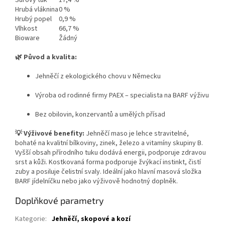
Surový
tuk
17,4
%
Hrubá
vláknina
0
%
Hrubý
popel
0,9
%
Vlhkost
66,7
%
Bioware
Žádný
🌿 Původ a kvalita:
Jehněčí z ekologického chovu v Německu
Výroba od rodinné firmy PAEX – specialista na BARF výživu
Bez obilovin, konzervantů a umělých přísad
💡 Výživové benefity:
Jehněčí maso je lehce stravitelné,
bohaté na kvalitní bílkoviny, zinek, železo a vitamíny skupiny B.
Vyšší obsah přírodního tuku dodává energii, podporuje zdravou
srst a kůži. Kostkovaná forma podporuje žvýkací instinkt, čistí
zuby a posiluje čelistní svaly. Ideální jako hlavní masová složka
BARF jídelníčku nebo jako výživově hodnotný doplněk.
Doplňkové parametry
Kategorie
:
Jehněčí, skopové a kozí