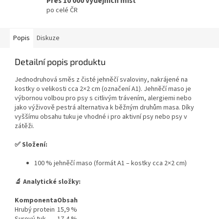
Přes 10 000 výdejních míst
po celé ČR
Popis
Diskuze
Detailní popis produktu
Jednodruhová směs z čisté jehněčí svaloviny, nakrájené na
kostky o velikosti cca 2×2 cm (označení A1). Jehněčí maso je
výbornou volbou pro psy s citlivým trávením, alergiemi nebo
jako výživově pestrá alternativa k běžným druhům masa. Díky
vyššímu obsahu tuku je vhodné i pro aktivní psy nebo psy v
zátěži.
✅ Složení:
100 % jehněčí maso (formát A1 – kostky cca 2×2 cm)
🔬 Analytické složky:
Komponenta
Obsah
Hrubý
protein
15,9
%