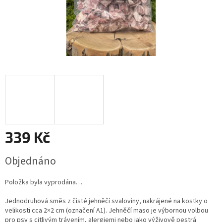
339 Kč
Měrná
Objednáno
cena:
Položka byla vyprodána…
Jednodruhová směs z čisté jehněčí svaloviny, nakrájené na kostky o
velikosti cca 2×2 cm (označení A1). Jehněčí maso je výbornou volbou
pro psy s citlivým trávením, alergiemi nebo jako výživově pestrá