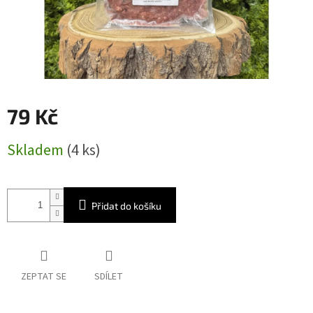
79 Kč
Měrná
Skladem
(4 ks)
cena:
Přidat do košíku
ZEPTAT SE
SDÍLET