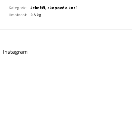
Kategorie
:
Jehněčí, skopové a kozí
Hmotnost
:
0.5 kg
Z
á
p
a
Instagram
t
í