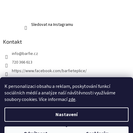
Sledovat na Instagramu
Kontakt
info
@
barfie.cz
720 366 613
https://www.facebook.com/barfieteplice/
barfie_teplice/
K personalizaci obsahu a reklam, poskytování funkcí
@barfie_teplice
sociálních médií a analýze naší návštěvnosti využíváme
soubory cookies. Více informací
zde
.
Vytvořil Shoptet
Nastavení
Copyright 2026
barfie.
. Všechna práva vyhrazena.
Upravit nastavení