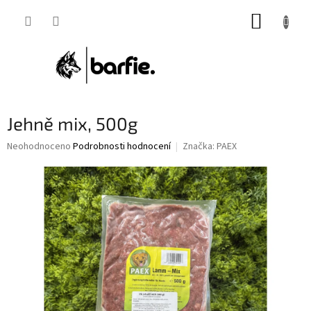
Přejít
NÁKUP
na
obsah
KOŠÍK
Jehně mix, 500g
Průměrné
Neohodnoceno
Podrobnosti hodnocení
Značka:
PAEX
hodnocení
produktu
je
0,0
z
5
hvězdiček.